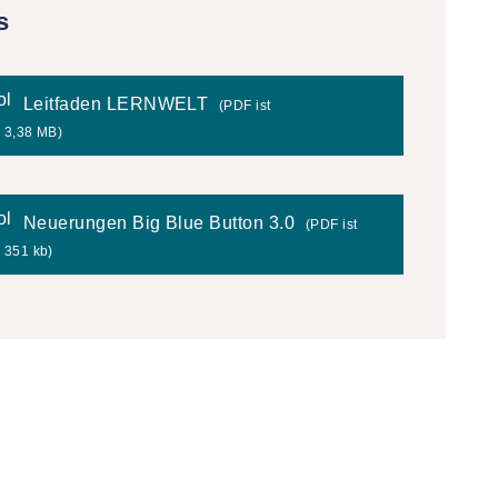
s
Leitfaden LERNWELT
(PDF ist
i, 3,38 MB)
Neuerungen Big Blue Button 3.0
(PDF ist
, 351 kb)