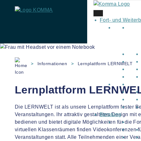
Fort- und Weiter
Skip
to
content
>
Informationen
>
Lernplattform LERNWELT
Lernplattform LERNWE
Die LERNWELT ist als unsere Lernplattform fester Bes
Veranstaltungen. Ihr attraktiv gestaltetes Design mit 
Beratung
bedienen und bietet digitale Möglichkeiten für die Fo
virtuellen Klassenräumen finden Videokonferenzen f
Veranstaltungen statt. Alle Teilnehmenden einer Ve