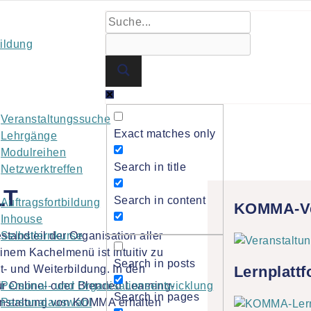
bildung
Veranstaltungssuche
Exact matches only
Lehrgänge
Modulreihen
Search in title
Netzwerktreffen
LT
Search in content
Auftragsfortbildung
KOMMA-Ve
Inhouse
tandteil der Organisation aller
Selbstlernkurse
einem Kachelmenü ist intuitiv zu
Search in posts
Lernplatt
rt- und Weiterbildung. In den
ür Online- oder Blended Learning-
Personal- und Organisationsentwicklung
Search in pages
ranstaltung von KOMMA erhalten
Personalauswahl