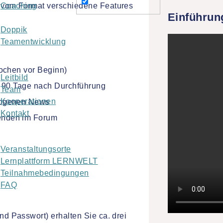
vom Format verschiedene Features
Coaching
Einführun
Doppik
Teamentwicklung
Wochen vor Beginn)
Leitbild
s 90 Tage nach Durchführung
Team
Kooperationen
ezogenen News
Kontakt
enden im Forum
Veranstaltungsorte
Lernplattform LERNWELT
Teilnahmebedingungen
FAQ
 Passwort) erhalten Sie ca. drei