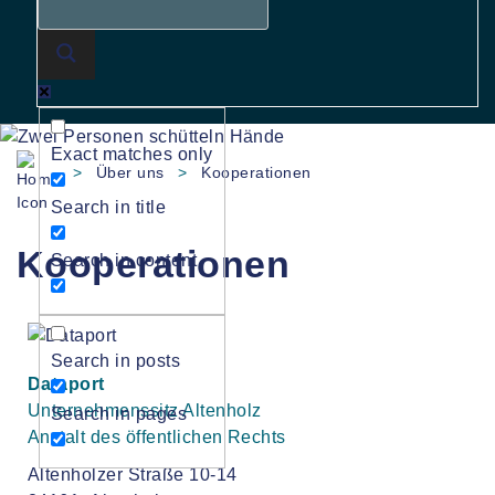
Exact matches only
>
Über uns
>
Kooperationen
Search in title
Kooperationen
Search in content
Search in posts
Dataport
Unternehmenssitz Altenholz
Search in pages
Anstalt des öffentlichen Rechts
Altenholzer Straße 10-14