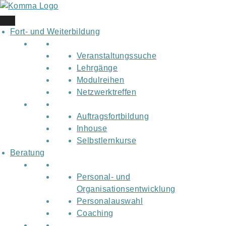
Skip
to
content
Fort- und Weiterbildung
Veranstaltungssuche
Lehrgänge
Modulreihen
Netzwerktreffen
Auftragsfortbildung
Inhouse
Selbstlernkurse
Beratung
Personal- und
Organisationsentwicklung
Personalauswahl
Coaching