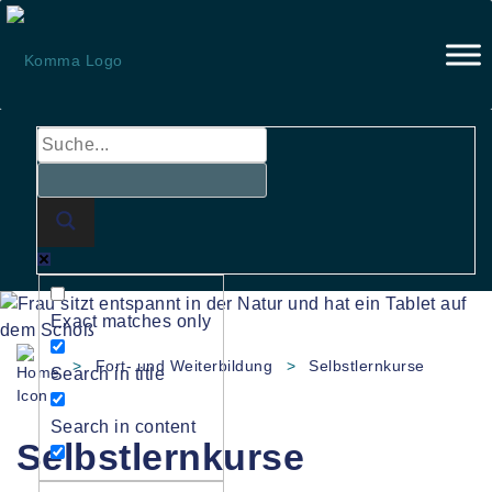
Skip
to
content
Exact matches only
>
Fort- und Weiterbildung
>
Selbstlernkurse
Search in title
Search in content
Selbstlernkurse