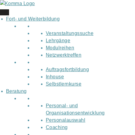
Skip
to
content
Fort- und Weiterbildung
Veranstaltungssuche
Lehrgänge
Modulreihen
Netzwerktreffen
Auftragsfortbildung
Inhouse
Selbstlernkurse
Beratung
Personal- und
Organisationsentwicklung
Personalauswahl
Coaching