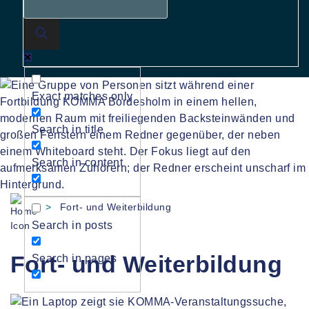
Exact matches only
Search in title
Search in content
>
Fort- und Weiterbildung
Search in posts
Fort- und Weiterbildung
Search in pages