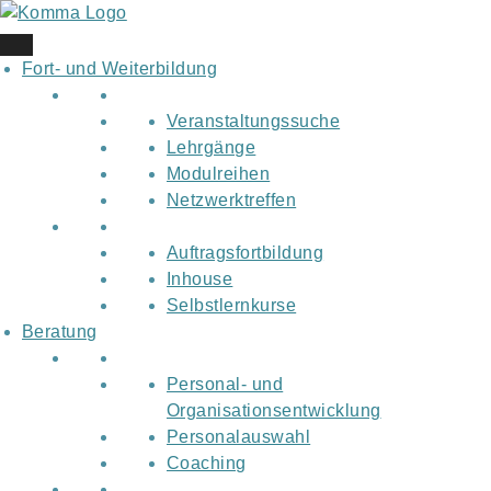
Skip
to
content
Fort- und Weiterbildung
Veranstaltungssuche
Lehrgänge
Modulreihen
Netzwerktreffen
Auftragsfortbildung
Inhouse
Selbstlernkurse
Beratung
Personal- und
Organisationsentwicklung
Personalauswahl
Coaching