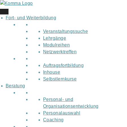
Skip
to
content
Fort- und Weiterbildung
Veranstaltungssuche
Lehrgänge
Modulreihen
Netzwerktreffen
Auftragsfortbildung
Inhouse
Selbstlernkurse
Beratung
Personal- und
Organisationsentwicklung
Personalauswahl
Coaching