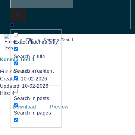
>
File
>
Komma-Test-1
Exact matches only
Search in title
Komma-Test-1
Search in content
File size: 542.40 KB
Created: 10-02-2026
Updated: 10-02-2026
Hits: 4
Search in posts
Download
Preview
Search in pages